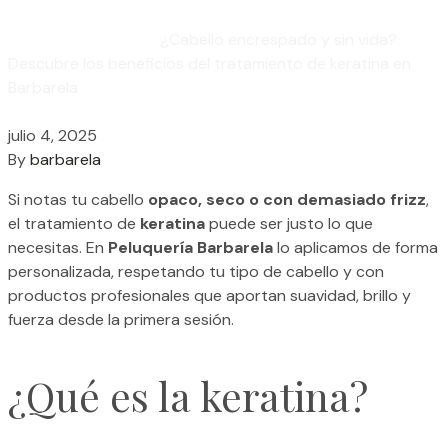
Home
Root Touch Up
¿Cabello encrespado y sin vida?
Descubre los beneficios del tratamiento de keratina en
Barbarela
julio 4, 2025
By
barbarela
Si notas tu cabello
opaco, seco o con demasiado frizz
,
el tratamiento de
keratina
puede ser justo lo que
necesitas. En
Peluquería Barbarela
lo aplicamos de forma
personalizada, respetando tu tipo de cabello y con
productos profesionales que aportan suavidad, brillo y
fuerza desde la primera sesión.
¿Qué es la keratina?