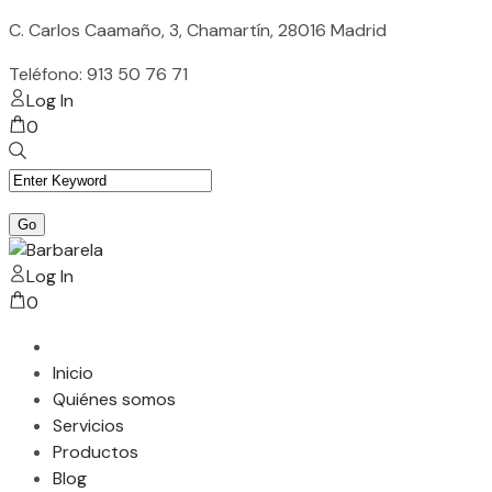
Skip
C. Carlos Caamaño, 3, Chamartín, 28016 Madrid
to
Teléfono: 913 50 76 71
content
Log In
0
Log In
0
Inicio
Quiénes somos
Servicios
Productos
Blog